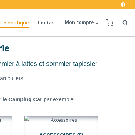
tre boutique
Contact
Mon compte
rie
mier à lattes et sommier tapissier
ticuliers.
r le
Camping Car
par exemple.